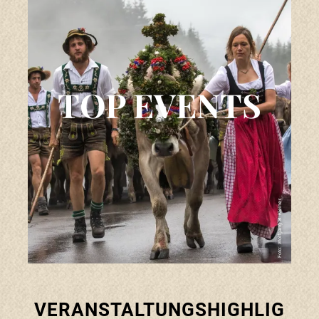
BUCHEN
Suche
Menü
ZURÜCK ZU ORTE
TOP EVENTS
Events & Kultur
Alles rund um Kultur & Event
Foto: Wolfgang B. Kleiner
TOP Events
Veranstaltungskalender
Burgen, Kirchen & Denkmäler
VERANSTALTUNGSHIGHLIG