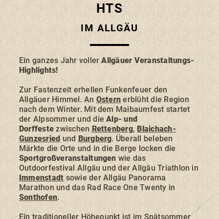
Museen & Ausstellungen
HTS
IM ALLGÄU
Zum
Zur
Zum
Hauptinhalt
Navigation
Footer
springen
springen
springen
Ein ganzes Jahr voller
Allgäuer Veranstaltungs-
Highlights!
SONTHOFEN
IMMENSTADT
RETTENBERG
Zur Fastenzeit erhellen Funkenfeuer den
BLAICHACH-GUNZESRIED
BURGBERG
Allgäuer Himmel. An
Ostern
erblüht die Region
nach dem Winter. Mit dem Maibaumfest startet
der Alpsommer und die
Alp- und
Dorffeste
zwischen
Rettenberg
,
Blaichach-
Gunzesried
und
Burgberg
. Überall beleben
Märkte die Orte und in die Berge locken die
Sportgroßveranstaltungen
wie das
UNTERKÜNFTE
Outdoorfestival Allgäu und der Allgäu Triathlon in
Immenstadt
sowie der Allgäu Panorama
Marathon und das Rad Race One Twenty in
ERLEBNISSE
Sonthofen
.
Ein traditioneller Höhepunkt ist im Spätsommer