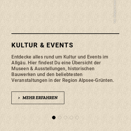
Foto: Wolfgang B. Kleiner
KULTUR & EVENTS
BU
Entdecke alles rund um Kultur und Events im
Mit 
Allgäu. Hier findest Du eine Übersicht der
Park
Museen & Ausstellungen, historischen
pünk
Bauwerken und den beliebtesten
eigen
Veranstaltungen in der Region Alpsee-Grünten.
>
>
MEHR ERFAHREN