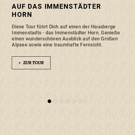
AUF DAS IMMENSTÄDTER
WA
HORN
DE
Diese Tour führt Dich auf einen der Hausberge
Scha
Immenstadts - das Immenstädter Horn. Genieße
und k
einen wunderschönen Ausblick auf den Großen
Gunze
Alpsee sowie eine traumhafte Fernsicht.
plät
Famil
lauf
>
ZUR TOUR
zurü
>