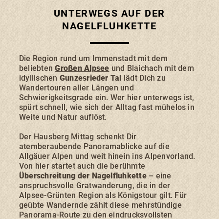
Fahrtziel Natur
UNTERWEGS AUF DER
NAGELFLUHKETTE
Die Region rund um Immenstadt mit dem
beliebten
Großen Alpsee
und Blaichach mit dem
idyllischen
Gunzesrieder Tal
lädt Dich zu
SONTHOFEN
IMMENSTADT
RETTENBERG
Wandertouren aller Längen und
BLAICHACH-GUNZESRIED
BURGBERG
Schwierigkeitsgrade ein. Wer hier unterwegs ist,
spürt schnell, wie sich der Alltag fast mühelos in
Weite und Natur auflöst.
Der Hausberg Mittag schenkt Dir
atemberaubende Panoramablicke auf die
Allgäuer Alpen und weit hinein ins Alpenvorland.
UNTERKÜNFTE
Von hier startet auch die berühmte
Überschreitung der Nagelfluhkette
– eine
anspruchsvolle Gratwanderung, die in der
Alpsee-Grünten Region als Königstour gilt. Für
ERLEBNISSE
geübte Wandernde zählt diese mehrstündige
Panorama-Route zu den eindrucksvollsten