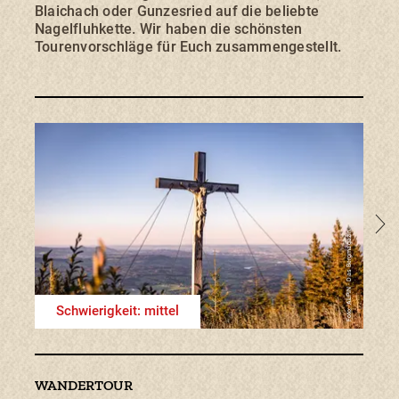
Blaichach oder Gunzesried auf die beliebte
Nagelfluhkette. Wir haben die schönsten
Tourenvorschläge für Euch zusammengestellt.
zur T
Foto: ALPIN - Das Bergmagazin.
Schwierigkeit: mittel
Sc
WANDERTOUR
WAN