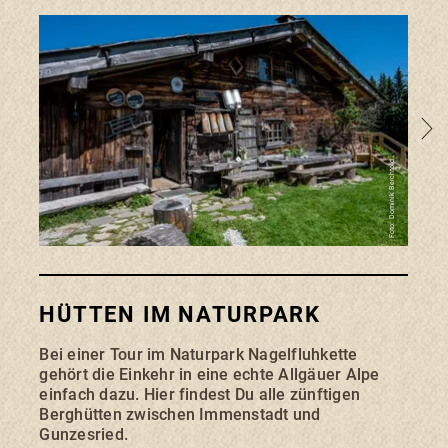
Foto: Dominik Berchtold
HÜTTEN IM NATURPARK
BU
Bei einer Tour im Naturpark Nagelfluhkette
Mit 
gehört die Einkehr in eine echte Allgäuer Alpe
Park
einfach dazu. Hier findest Du alle zünftigen
pünk
Berghütten zwischen Immenstadt und
eigen
Gunzesried.