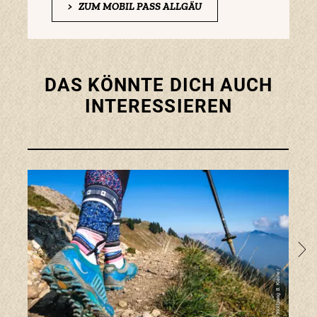
>
ZUM MOBIL PASS ALLGÄU
DAS KÖNNTE DICH AUCH
INTERESSIEREN
zu de
Foto: Wolfgang B. Kleiner