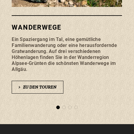
WANDERWEGE
HÜ
Ein Spaziergang im Tal, eine gemütliche
Unter
Familienwanderung oder eine herausfordernde
Hütte
Gratwanderung. Auf drei verschiedenen
Pflic
Höhenlagen finden Sie in der Wanderregion
regio
Alpsee-Grünten die schönsten Wanderwege im
Berg
Allgäu.
>
>
ZU DEN TOUREN