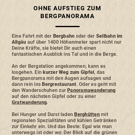
OHNE AUFSTIEG ZUM
BERGPANORAMA
Eine Fahrt mit der
Bergbahn
oder der
Seilbahn
im
SONTHOFEN
IMMENSTADT
RETTENBERG
Allgäu
auf über 1400 Höhenmeter spart nicht nur
BLAICHACH-GUNZESRIED
BURGBERG
Deine Kräfte, sie bietet Dir auch einen
fantastischen Ausblick ins Tal und in die Berge.
An der Bergstation
angekommen, kann es
losgehen. Ein
kurzer Weg zum Gipfel
, das
Bergpanorama mit den Augen aufsagen und
dann rein ins
Bergrestaurant
. Oder es geht mit
UNTERKÜNFTE
den Wanderschuhen zur
Panoramawanderung
auf den nächsten Gipfel oder zu einer
Gratwanderung
.
ERLEBNISSE
Bei Hunger und Durst laden
Berghütten
mit
regionalen Spezialitäten und kühlen Getränken
zur Einkehr ein. Und das Beste: Egal wie man
unterwegs ist oder wo: Der Blick auf die grünen