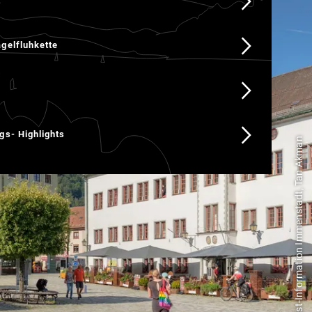
t
kette
gelfluhkette
lights
gs- Highlights
Foto: Tourist-Information Immenstadt, Tan Akman