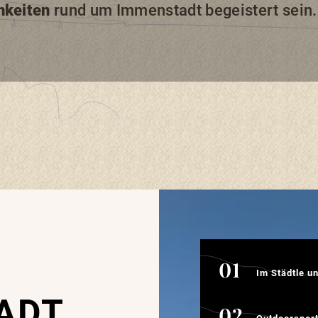
hkeiten
rund um Immenstadt begeistert sein.
Im Städtle unterweg
Im Städtle u
TADT
Outdoorsport