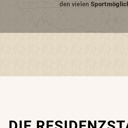
den vielen
Sportmöglic
DIE RESIDENZS