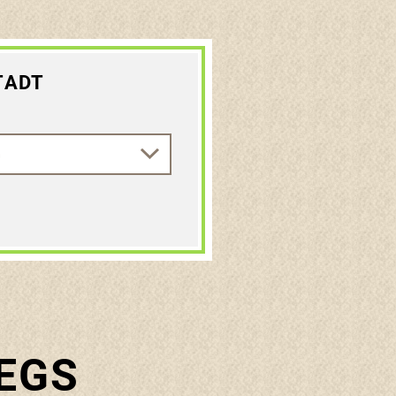
TADT
EGS