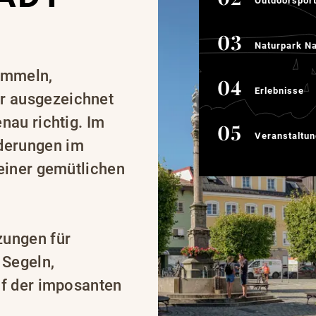
Outdoorspor
Naturpark Nagelfluh
Naturpark Na
bummeln,
Erlebnisse
Erlebnisse
r ausgezeichnet
nau richtig. Im
Veranstaltungs- High
Veranstaltun
derungen im
 einer gemütlichen
zungen für
 Segeln,
uf der imposanten