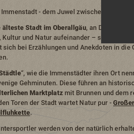
 Immenstadt - dem Juwel zwischen See und 
e
älteste Stadt im Oberallgäu
, an Dynamik ma
, Kultur und Natur aufeinander – schauen, e
t sich bei Erzählungen und Anekdoten in die
en.
Städtle
“, wie die Immenstädter ihren Ort ne
wenige Gehminuten. Diese führen an histor
lterlichen Marktplatz
mit Brunnen und dem r
 den Toren der Stadt wartet Natur pur -
Großer
lfluhkette
.
ntersportler werden von der natürlich erhal