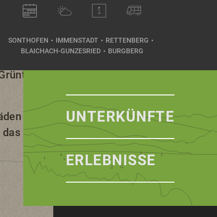
tivurlaub.
ckt oder mit
Wasserski
SONTHOFEN
IMMENSTADT
RETTENBERG
eschuhtouren, Ski- und
BLAICHACH-GUNZESRIED
BURGBERG
zesried-Säge
sind
-Grünten.
UNTERKÜNFTE
äden Blaichachs alles,
t das
Gunzesrieder
ERLEBNISSE