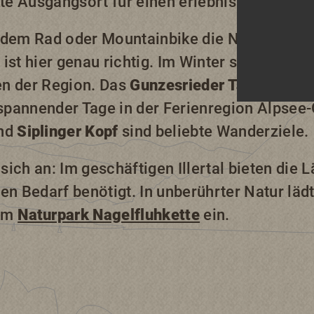
kte Ausgangsort für einen erlebnisreichen Ak
 dem Rad oder Mountainbike die Natur entde
ist hier genau richtig. Im Winter sind Schne
en der Region. Das
Gunzesrieder Tal
und
Gun
 spannender Tage in der Ferienregion Alpsee
nd
Siplinger Kopf
sind beliebte Wanderziele.
ich an: Im geschäftigen Illertal bieten die L
en Bedarf benötigt. In unberührter Natur läd
 im
Naturpark Nagelfluhkette
ein.