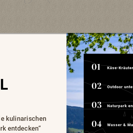
Käse-Kräuter-Genus
Käse-Kräute
L
Outdoor unterwegs
Outdoor unt
Naturpark entdecke
Naturpark e
ie kulinarischen
Wasser & Magische
Wasser & M
rk entdecken“