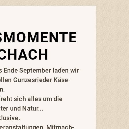
SMOMENTE
ICHACH
s Ende September laden wir
ellen Gunzesrieder Käse-
n.
reht sich alles um die
er und Natur...
lusive.
Veranstaltungen, Mitmach-