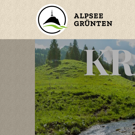
KR
ZURÜCK ZUM HAUPTMENÜ
BERGE
ORTE
WASSER
n
KINDER
en