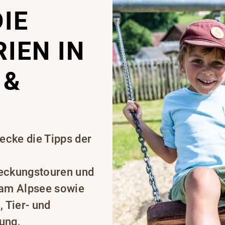
DIE
IEN IN
 &
cke die Tipps der
deckungstouren und
am Alpsee sowie
 Tier- und
ung,