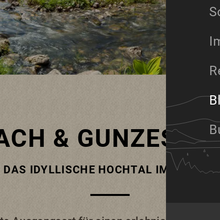
S
I
R
B
B
ACH & GUNZESRIE
DAS IDYLLISCHE HOCHTAL IM ALLGÄU