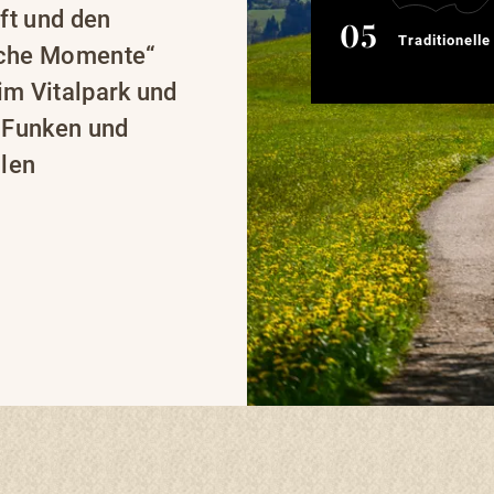
ft und den
Traditionelle Verans
Traditionell
sche Momente“
im Vitalpark und
 Funken und
llen