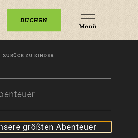
BUCHEN
Menü
N
ZURÜCK ZU KINDER
benteuer
nsere größten Abenteuer