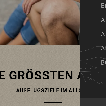
E
A
A
A
B
E GRÖSSTEN ABEN
AUSFLUGSZIELE IM ALLGÄU