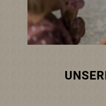
ORTE
s
UNSER