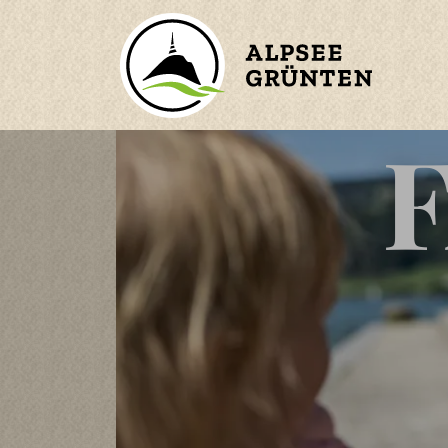
ZURÜCK ZUM HAUPTMENÜ
BERGE
KINDER
WASSER
KINDER