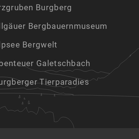
rzgruben Burgberg
Foto: Dominik Berchtold
llgäuer Bergbauernmuseum
lpsee Bergwelt
benteuer Galetschbach
urgberger Tierparadies
TEUER