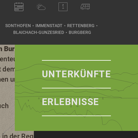
euer
warten darauf von
SONTHOFEN
IMMENSTADT
RETTENBERG
BLAICHACH-GUNZESRIED
BURGBERG
splanung aufgelistet.
n Burgberg
über das
benteuerlichen
it dem
Alpsee-Coaster
.
UNTERKÜNFTE
chen und spannenden
ERLEBNISSE
uch
6
in der Region Alpsee-