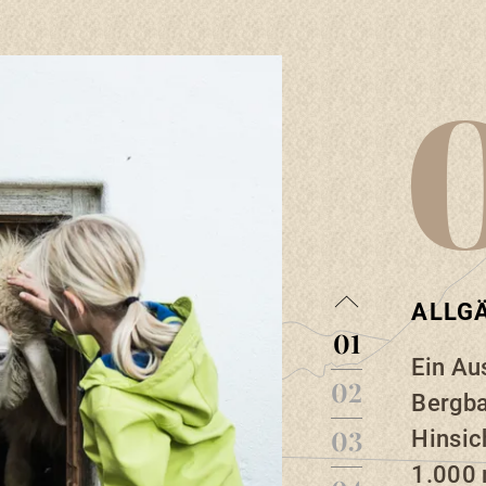
ALLG
01
Ein Au
02
Bergba
03
Hinsic
1.000