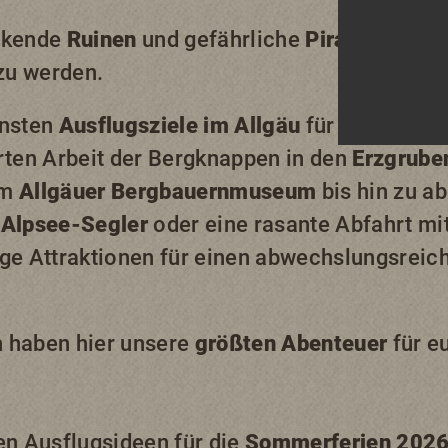
uckende
Ruinen
und gefährliche
Piratenabent
 zu werden.
önsten
Ausflugsziele im Allgäu
für die Urlaub
rten Arbeit der Bergknappen in den
Erzgrube
im
Allgäuer Bergbauernmuseum
bis hin zu a
m
Alpsee-Segler
oder eine rasante Abfahrt m
nge Attraktionen für einen abwechslungsrei
 haben hier unsere
größten Abenteuer
für e
en Ausflugsideen für die
Sommerferien 202