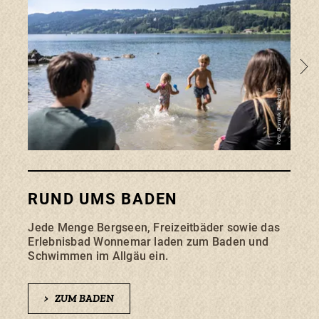
Foto: Dominik Berchtold
SON
RUND UMS BADEN
FR
Jede Menge Bergseen, Freizeitbäder sowie das
Erlebnisbad Wonnemar laden zum Baden und
Im be
Schwimmen im Allgäu ein.
sprin
geme
Erle
>
ZUM BADEN
brec