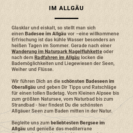
IM ALLGÄU
Glasklar und eiskalt, so stellt man sich
einen
Badesee im Allgäu
vor –eine willkommene
SONTHOFEN
IMMENSTADT
RETTENBERG
Erfrischung ist das kühle Wasser besonders an
BLAICHACH-GUNZESRIED
BURGBERG
heißen Tagen im Sommer. Gerade nach einer
Wanderung im Naturpark Nagelfluhkette
oder
nach dem
Radfahren im Allgäu
locken die
Bademöglichkeiten und Liegewiesen der Seen,
Weiher und Flüsse.
Wir führen Dich an die
schönsten Badeseen im
UNTERKÜNFTE
Oberallgäu
und geben Dir Tipps und Ratschläge
für einen tollen Badetag. Vom Kleinen Alpsee bis
zum größten Natursee, vom Naturbad bis zum
Strandbad - hier findest Du die schönsten
ERLEBNISSE
Allgäuer Seen zum Baden mitten in der Natur.
Begleite uns zum
beliebtesten
Bergsee im
Allgäu
und genieße das mediterrane