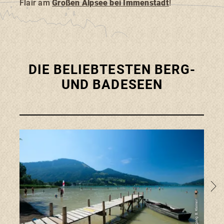
Flair am
Großen Alpsee bei Immenstadt
!
Suchbegriff
Suchen
DIE BELIEBTESTEN BERG-
UND BADESEEN
zum G
Foto: Wolfgang B. Kleiner