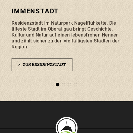
IMMENSTADT
RE
Residenzstadt im Naturpark Nagelfluhkette. Die
Das B
älteste Stadt im Oberallgäu bringt Geschichte,
Berg
Kultur und Natur auf einen lebensfrohen Nenner
dorfe
und zählt sicher zu den vielfältigsten Städten der
nur h
Region.
>
>
ZUR RESIDENZSTADT