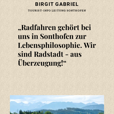
BIRGIT GABRIEL
TOURIST-INFO LEITUNG SONTHOFEN
Radfahren gehört bei
STRAUSBERGMOOS & ALLGÄUER
HOCHALPEN
uns in Sonthofen zur
Von Imberg aus führt eine kleine
Lebensphilosophie. Wir
Wanderung zum Hochmoor am Strausberg
unterhalb des Imberger Horns. Das Moor
sind Radstadt - aus
zeigt sich besonders im Frühjahr und
Herbst in den prächtigsten Farben. Das
Überzeugung!
national bedeutsame Moorgebiet ist Teil
des Naturschutzgebietes Allgäuer
Hochalpen.
>