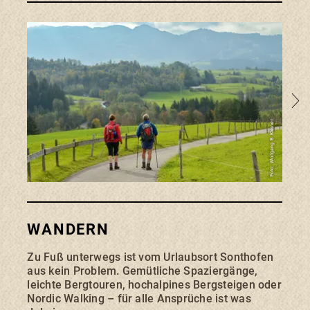
Zu de
Foto: Wolfgang B. Kleiner
Foto: Wolfgang B. Kleiner
MALERWINKEL
WANDERN
RA
Der Malerwinkel hat seinen Namen nicht
Zu Fuß unterwegs ist vom Urlaubsort Sonthofen
Ein w
von ungefähr. Erlebt einen faszinierenden
aus kein Problem. Gemütliche Spaziergänge,
Radfa
Rundumblick: Er zeigt das weite Illertal
und die Allgäuer Hochalpen. Jede
leichte Bergtouren, hochalpines Bergsteigen oder
Höhe
Jahreszeit hat dabei ihren besonderen
Nordic Walking – für alle Ansprüche ist was
für 
Reiz. Der Aussichtspunkt ist über einen