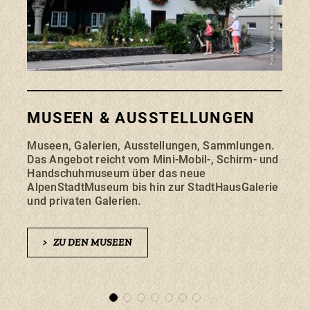
Foto: Wolfgang B. Kleiner
MUSEEN & AUSSTELLUNGEN
EI
Museen, Galerien, Ausstellungen, Sammlungen.
Sonth
Das Angebot reicht vom Mini-Mobil-, Schirm- und
hinei
Handschuhmuseum über das neue
Fach
AlpenStadtMuseum bis hin zur StadtHausGalerie
biete
und privaten Galerien.
zur 
>
ZU DEN MUSEEN
>