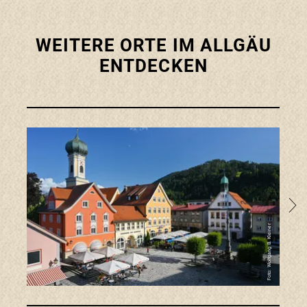
WEITERE ORTE IM ALLGÄU
ENTDECKEN
Zur R
Foto: Wolfgang B. Kleiner