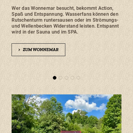
Wer das Wonnemar besucht, bekommt Action,
Das 
Spaß und Entspannung. Wasserfans können den
biete
Rutschenturm runtersausen oder im Strömungs-
Famil
und Wellenbecken Widerstand leisten. Entspannt
und k
wird in der Sauna und im SPA.
groß
>
ZUM WONNEMAR
>