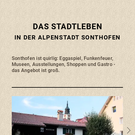
Wanderungen und ausgedehnte
Radtouren bis hin zum Rafting geht alles.
Ein Kinderwagen kann problemlos über
die Wege geschoben werden. Außerdem
könnt Ihr an den Grillplätzen eine leckere
DAS STADTLEBEN
Bratwurst genießen.
IN DER ALPENSTADT SONTHOFEN
>
Sonthofen ist quirlig: Eggaspiel, Funkenfeuer,
Museen, Ausstellungen, Shoppen und Gastro -
das Angebot ist groß.
Zu de