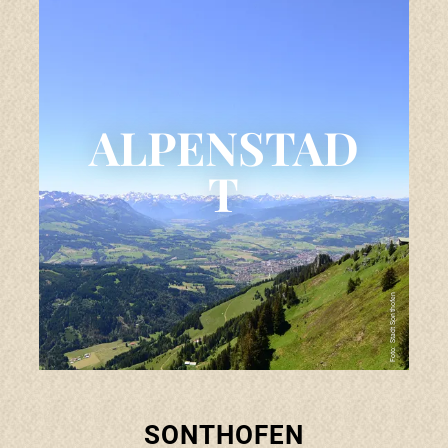
BUCHEN
Suche
Menü
ZURÜCK ZU ORTE
ALPENSTAD
T
Städte & Gemeinden
Die Region Alpsee-Grünten
Foto: Stadt Sonthofen
Sonthofen
Immenstadt
Rettenberg
SONTHOFEN