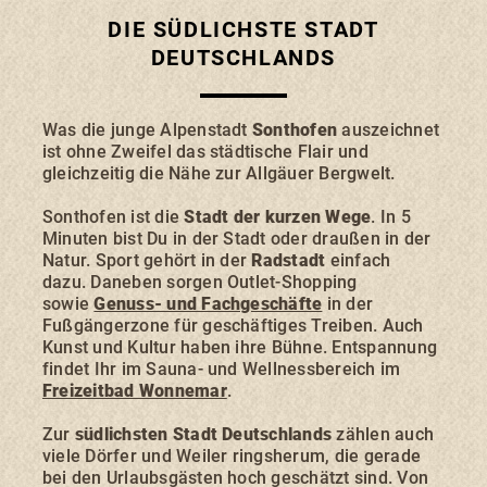
Blaichach-Gunzesried
DIE SÜDLICHSTE STADT
Burgberg
DEUTSCHLANDS
Was die junge Alpenstadt
Sonthofen
auszeichnet
ist ohne Zweifel das städtische Flair und
gleichzeitig die Nähe zur Allgäuer Bergwelt.
Sonthofen ist die
Stadt der kurzen Wege
. In 5
Minuten bist Du in der Stadt oder draußen in der
SONTHOFEN
IMMENSTADT
RETTENBERG
Natur. Sport gehört in der
Radstadt
einfach
BLAICHACH-GUNZESRIED
BURGBERG
Zum
Zur
Zum
dazu. Daneben sorgen Outlet-Shopping
Hauptinhalt
Navigation
Footer
sowie
Genuss- und Fachgeschäfte
in der
springen
springen
springen
Fußgängerzone für geschäftiges Treiben. Auch
Kunst und Kultur haben ihre Bühne. Entspannung
findet Ihr im Sauna- und Wellnessbereich im
Freizeitbad Wonnemar
.
UNTERKÜNFTE
Zur
südlichsten Stadt Deutschlands
zählen auch
viele Dörfer und Weiler ringsherum, die gerade
bei den Urlaubsgästen hoch geschätzt sind. Von