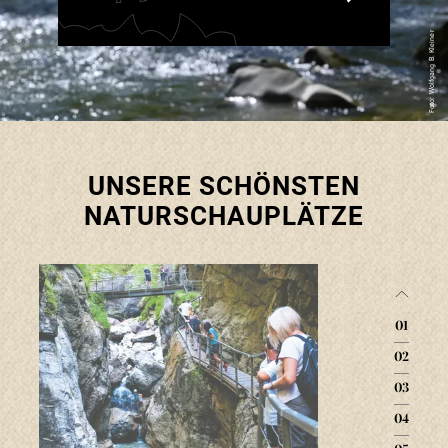
Foto: Wolfgang B. Kleiner
UNSERE SCHÖNSTEN
NATURSCHAUPLÄTZE
01
02
03
04