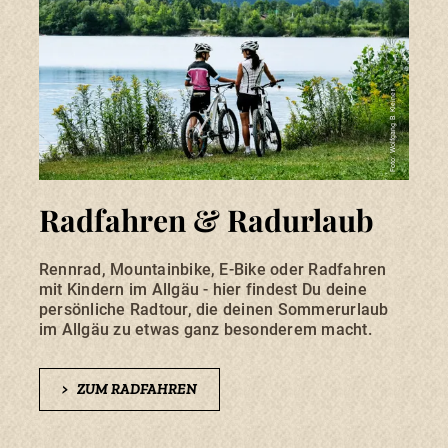
Foto: Wolfgang B. Kleiner
Foto: Sonja Karnath
Radfahren & Radurlaub
Rennrad, Mountainbike, E-Bike oder Radfahren
mit Kindern im Allgäu - hier findest Du deine
persönliche Radtour, die deinen Sommerurlaub
im Allgäu zu etwas ganz besonderem macht.
ILLER & OSTRACH
Sonthofen liegt zwischen den
>
ZUM RADFAHREN
Gebirgsflüssen Iller und Ostrach, die je
nach Wasserstand sanft oder tosend
fließen. Vom Spaziergang über leichte