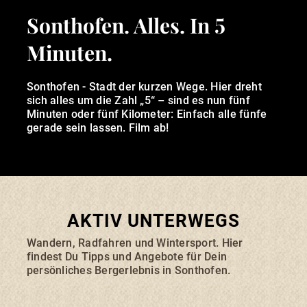
Sonthofen. Alles. In 5
HINANGER WASSERFALL
Minuten.
Zu Recht gehört der imposante zwölf
Meter hohe Hinanger Wasserfall zu den
Sonthofen - Stadt der kurzen Wege. Hier dreht
Schönsten im Allgäu. Im Sommer bietet
sich alles um die Zahl „5“ – sind es nun fünf
der Tobel zudem Kühle spendenden
Schatten. An eisigen Wintertagen
Minuten oder fünf Kilometer: Einfach alle fünfe
faszinieren auch die kleineren gefrorenen
gerade sein lassen. Film ab!
Wasserfälle in der Klamm auf ihre ganz
eigene Weise. Im Winter muss der
Wasserfallweg aber wegen Eisglätte
zeitweise kurzfristig geschlossen werden.
AKTIV UNTERWEGS
>
Wandern, Radfahren und Wintersport. Hier
findest Du Tipps und Angebote für Dein
persönliches Bergerlebnis in Sonthofen.