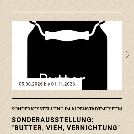
zum E
05.08.2026 bis 01.11.2026
0
SONDERAUSSTELLUNG IM ALPENSTADTMUSEUM
AUSS
SONDERAUSSTELLUNG:
"VI
"BUTTER, VIEH, VERNICHTUNG"
KU