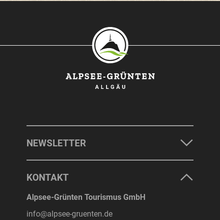
SONTHOFEN
IMMENSTADT
RETTENBERG
BLAICHACH-GUNZESRIED
BURGBERG
NEWSLETTER
UNTERKÜNFTE
KONTAKT
ERLEBNISSE
Alpsee-Grünten Tourismus GmbH
info@alpsee-gruenten.de