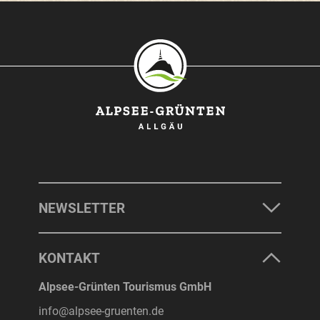
SONTHOFEN
IMMENSTADT
RETTENBERG
BLAICHACH-GUNZESRIED
BURGBERG
NEWSLETTER
UNTERKÜNFTE
KONTAKT
ERLEBNISSE
Alpsee-Grünten Tourismus GmbH
info@alpsee-gruenten.de