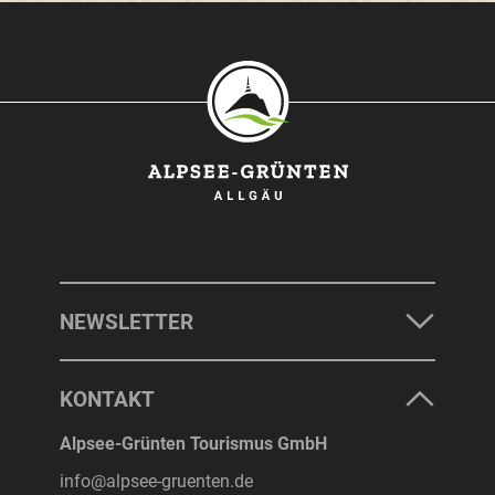
SONTHOFEN
IMMENSTADT
RETTENBERG
BLAICHACH-GUNZESRIED
BURGBERG
NEWSLETTER
UNTERKÜNFTE
KONTAKT
ERLEBNISSE
Alpsee-Grünten Tourismus GmbH
info@alpsee-gruenten.de