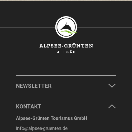
SONTHOFEN
IMMENSTADT
RETTENBERG
BLAICHACH-GUNZESRIED
BURGBERG
NEWSLETTER
UNTERKÜNFTE
KONTAKT
ERLEBNISSE
Alpsee-Grünten Tourismus GmbH
info@alpsee-gruenten.de