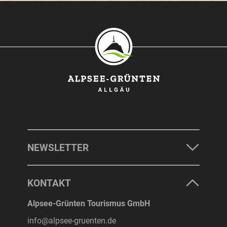
SONTHOFEN
IMMENSTADT
RETTENBERG
BLAICHACH-GUNZESRIED
BURGBERG
NEWSLETTER
UNTERKÜNFTE
KONTAKT
ERLEBNISSE
Alpsee-Grünten Tourismus GmbH
info@alpsee-gruenten.de