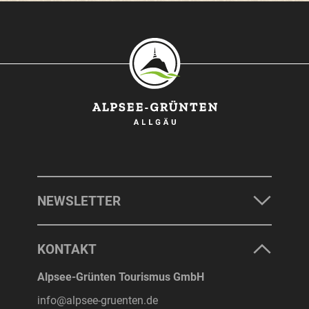
SONTHOFEN
IMMENSTADT
RETTENBERG
BLAICHACH-GUNZESRIED
BURGBERG
NEWSLETTER
UNTERKÜNFTE
KONTAKT
ERLEBNISSE
Alpsee-Grünten Tourismus GmbH
info@alpsee-gruenten.de