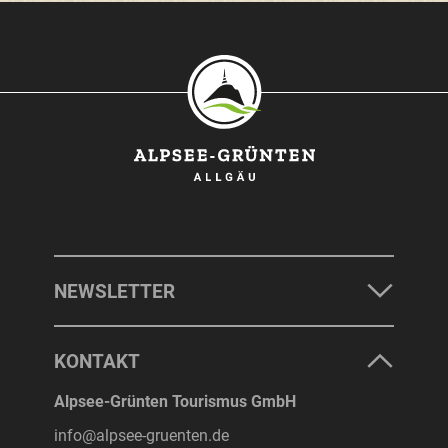
SONTHOFEN
IMMENSTADT
RETTENBERG
BLAICHACH-GUNZESRIED
BURGBERG
NEWSLETTER
UNTERKÜNFTE
KONTAKT
ERLEBNISSE
Alpsee-Grünten Tourismus GmbH
info@alpsee-gruenten.de