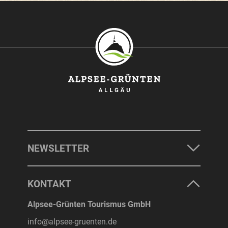
SONTHOFEN
IMMENSTADT
RETTENBERG
BLAICHACH-GUNZESRIED
BURGBERG
NEWSLETTER
UNTERKÜNFTE
KONTAKT
ERLEBNISSE
Alpsee-Grünten Tourismus GmbH
info@alpsee-gruenten.de