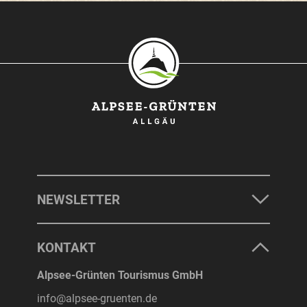
SONTHOFEN
IMMENSTADT
RETTENBERG
BLAICHACH-GUNZESRIED
BURGBERG
NEWSLETTER
UNTERKÜNFTE
KONTAKT
ERLEBNISSE
Alpsee-Grünten Tourismus GmbH
info@alpsee-gruenten.de