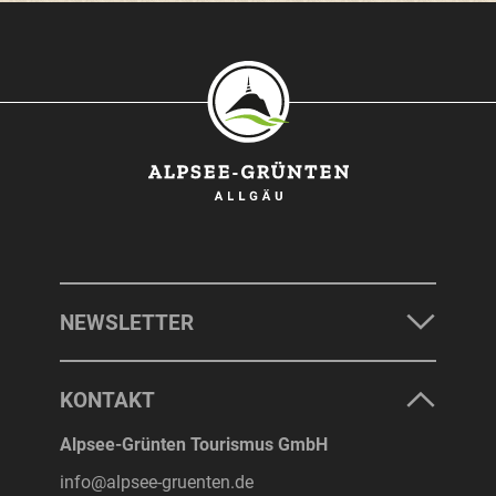
SONTHOFEN
IMMENSTADT
RETTENBERG
BLAICHACH-GUNZESRIED
BURGBERG
NEWSLETTER
UNTERKÜNFTE
KONTAKT
ERLEBNISSE
Alpsee-Grünten Tourismus GmbH
info@alpsee-gruenten.de