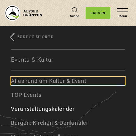
Unterkünfte
Erlebnisse
Veranstaltungen
BUCHEN
Suche
Menü
ZURÜCK ZU ORTE
Zum
Zur
Zum
Hauptinhalt
Navigation
Footer
Events & Kultur
springen
springen
springen
Alles rund um Kultur & Event
TOP Events
Veranstaltungskalender
Burgen, Kirchen & Denkmäler