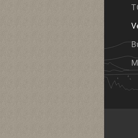
T
V
B
M