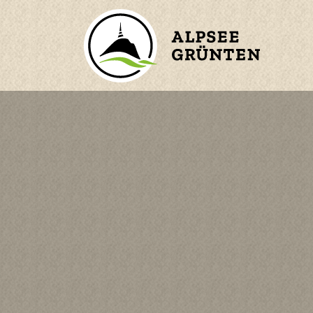
ZURÜCK ZUM HAUPTMENÜ
BERGE
ORTE
WASSER
n
KINDER
en