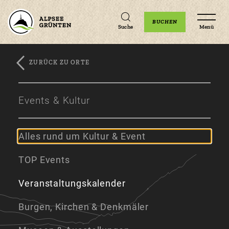
Unterkünfte
Erlebnisse
Veranstaltungen
BUCHEN
Suche
Menü
ZURÜCK ZU ORTE
Zum
Zur
Zum
Hauptinhalt
Navigation
Footer
Events & Kultur
springen
springen
springen
Alles rund um Kultur & Event
TOP Events
Veranstaltungskalender
Burgen, Kirchen & Denkmäler