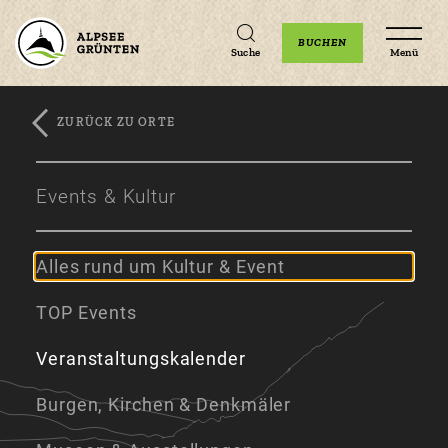
Unterkünfte
Erlebnisse
Veranstaltungen
BUCHEN
Suche
Menü
ZURÜCK ZU ORTE
Zum
Zur
Zum
Hauptinhalt
Navigation
Footer
Events & Kultur
springen
springen
springen
Alles rund um Kultur & Event
TOP Events
Veranstaltungskalender
Burgen, Kirchen & Denkmäler