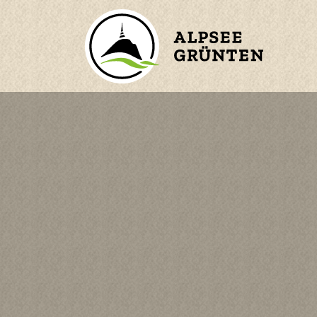
ZURÜCK ZUM HAUPTMENÜ
BERGE
ORTE
WASSER
n
KINDER
en