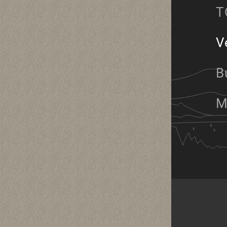
T
V
B
M