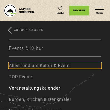
Unterkünfte
Erlebnisse
Veranstaltungen
BUCHEN
Suche
Menü
ZURÜCK ZU ORTE
Zum
Zur
Zum
Hauptinhalt
Navigation
Footer
Events & Kultur
springen
springen
springen
Alles rund um Kultur & Event
TOP Events
Veranstaltungskalender
Burgen, Kirchen & Denkmäler