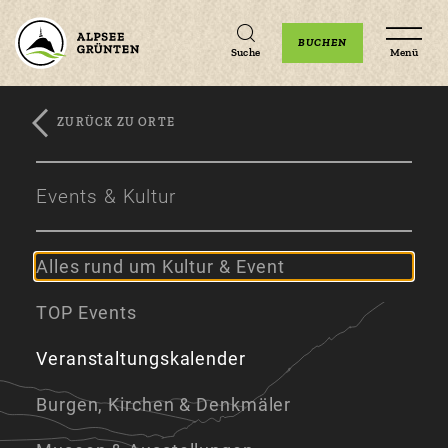
Unterkünfte
Erlebnisse
Veranstaltungen
BUCHEN
Suche
Menü
ZURÜCK ZU ORTE
Zum
Zur
Zum
Hauptinhalt
Navigation
Footer
Events & Kultur
springen
springen
springen
Alles rund um Kultur & Event
TOP Events
Veranstaltungskalender
Burgen, Kirchen & Denkmäler