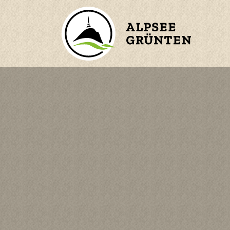
ZURÜCK ZUM HAUPTMENÜ
BERGE
ORTE
WASSER
n
KINDER
en