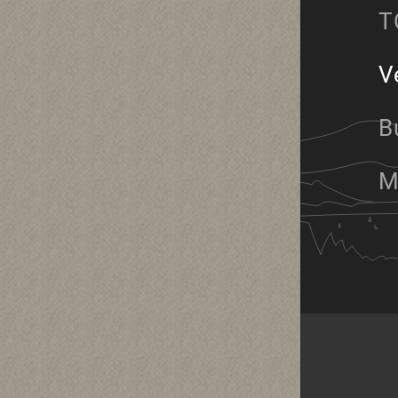
T
V
B
M