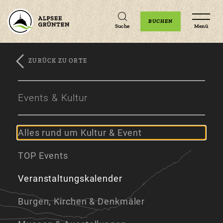
Unterkünfte
Erlebnisse
Veranstaltungen
BUCHEN
Suche
Menü
ZURÜCK ZU ORTE
Zum
Zur
Zum
Hauptinhalt
Navigation
Footer
Events & Kultur
springen
springen
springen
Alles rund um Kultur & Event
TOP Events
Veranstaltungskalender
Burgen, Kirchen & Denkmäler