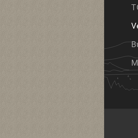
T
V
B
M