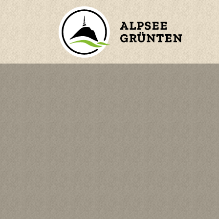
ZURÜCK ZUM HAUPTMENÜ
BERGE
ORTE
WASSER
n
KINDER
en