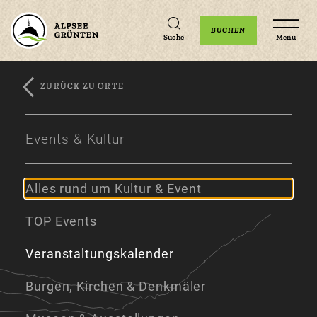
Unterkünfte
Erlebnisse
Veranstaltungen
BUCHEN
Suche
Menü
ZURÜCK ZU ORTE
Zum
Zur
Zum
Hauptinhalt
Navigation
Footer
Events & Kultur
springen
springen
springen
Alles rund um Kultur & Event
TOP Events
Veranstaltungskalender
Burgen, Kirchen & Denkmäler