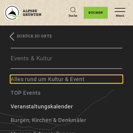
Unterkünfte
Erlebnisse
Veranstaltungen
BUCHEN
Suche
Menü
ZURÜCK ZU ORTE
Zum
Zur
Zum
Hauptinhalt
Navigation
Footer
Events & Kultur
springen
springen
springen
Alles rund um Kultur & Event
TOP Events
Veranstaltungskalender
Burgen, Kirchen & Denkmäler