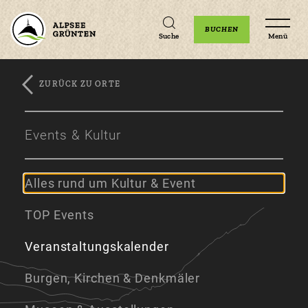
Unterkünfte
Erlebnisse
Veranstaltungen
BUCHEN
Suche
Menü
ZURÜCK ZU ORTE
Zum
Zur
Zum
Hauptinhalt
Navigation
Footer
Events & Kultur
springen
springen
springen
Alles rund um Kultur & Event
TOP Events
Veranstaltungskalender
Burgen, Kirchen & Denkmäler