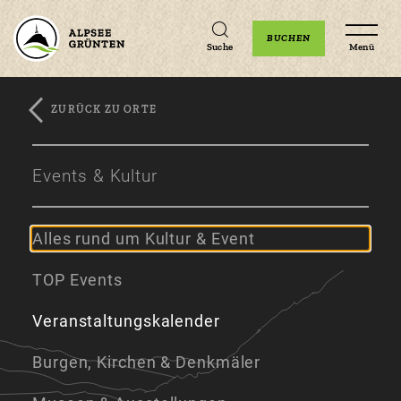
Unterkünfte
Erlebnisse
Veranstaltungen
BUCHEN
Suche
Menü
ZURÜCK ZU ORTE
Zum
Zur
Zum
Hauptinhalt
Navigation
Footer
Events & Kultur
springen
springen
springen
Alles rund um Kultur & Event
TOP Events
Veranstaltungskalender
Burgen, Kirchen & Denkmäler