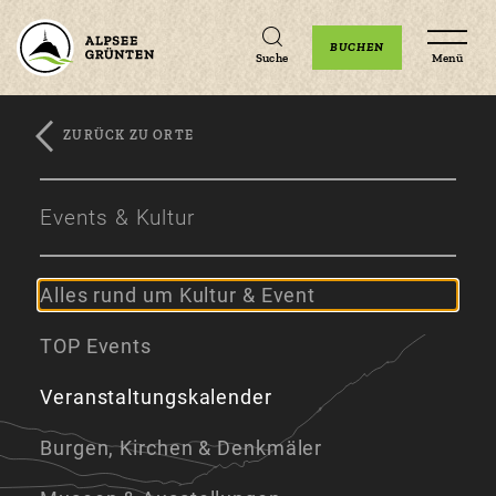
Unterkünfte
Erlebnisse
Veranstaltungen
BUCHEN
Suche
Menü
ZURÜCK ZU ORTE
Zum
Zur
Zum
Hauptinhalt
Navigation
Footer
Events & Kultur
springen
springen
springen
Alles rund um Kultur & Event
TOP Events
Veranstaltungskalender
Burgen, Kirchen & Denkmäler