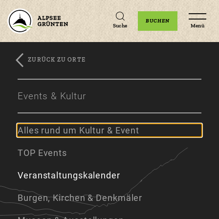
Unterkünfte
Erlebnisse
Veranstaltungen
BUCHEN
Suche
Menü
ZURÜCK ZU ORTE
Zum
Zur
Zum
Hauptinhalt
Navigation
Footer
Events & Kultur
springen
springen
springen
Alles rund um Kultur & Event
TOP Events
Veranstaltungskalender
Burgen, Kirchen & Denkmäler