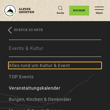
Unterkünfte
Erlebnisse
Veranstaltungen
BUCHEN
Suche
Menü
ZURÜCK ZU ORTE
Zum
Zur
Zum
Hauptinhalt
Navigation
Footer
Events & Kultur
springen
springen
springen
Alles rund um Kultur & Event
TOP Events
Veranstaltungskalender
Burgen, Kirchen & Denkmäler