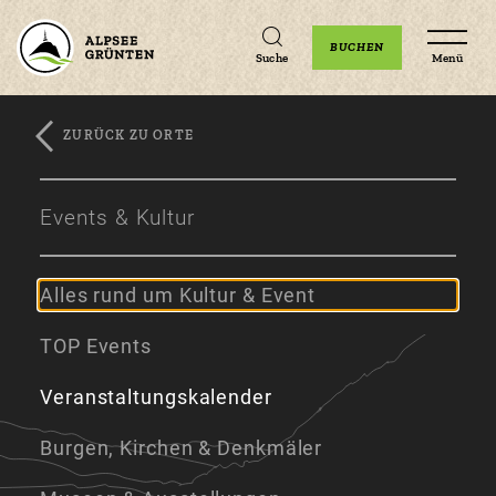
Unterkünfte
Erlebnisse
Veranstaltungen
BUCHEN
Suche
Menü
ZURÜCK ZU ORTE
Zum
Zur
Zum
Hauptinhalt
Navigation
Footer
Events & Kultur
springen
springen
springen
Alles rund um Kultur & Event
TOP Events
Veranstaltungskalender
Burgen, Kirchen & Denkmäler