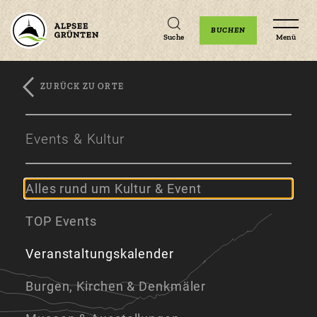
Unterkünfte
Erlebnisse
Veranstaltungen
BUCHEN
Suche
Menü
ZURÜCK ZU ORTE
Zum
Zur
Zum
Hauptinhalt
Navigation
Footer
Events & Kultur
springen
springen
springen
Alles rund um Kultur & Event
TOP Events
Veranstaltungskalender
Burgen, Kirchen & Denkmäler