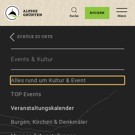
Unterkünfte
Erlebnisse
Veranstaltungen
BUCHEN
Suche
Menü
ZURÜCK ZU ORTE
Zum
Zur
Zum
Hauptinhalt
Navigation
Footer
Events & Kultur
springen
springen
springen
Alles rund um Kultur & Event
TOP Events
Veranstaltungskalender
Burgen, Kirchen & Denkmäler