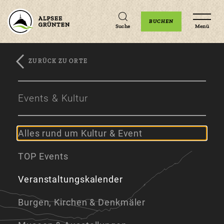
Unterkünfte
Erlebnisse
Veranstaltungen
BUCHEN
Suche
Menü
ZURÜCK ZU ORTE
Zum
Zur
Zum
Hauptinhalt
Navigation
Footer
Events & Kultur
springen
springen
springen
Alles rund um Kultur & Event
TOP Events
Veranstaltungskalender
Burgen, Kirchen & Denkmäler