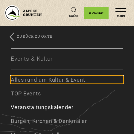
Unterkünfte
Erlebnisse
Veranstaltungen
BUCHEN
Suche
Menü
ZURÜCK ZU ORTE
Zum
Zur
Zum
Hauptinhalt
Navigation
Footer
Events & Kultur
springen
springen
springen
Alles rund um Kultur & Event
TOP Events
Veranstaltungskalender
Burgen, Kirchen & Denkmäler