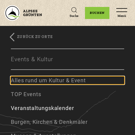
Unterkünfte
Erlebnisse
Veranstaltungen
BUCHEN
Suche
Menü
ZURÜCK ZU ORTE
Zum
Zur
Zum
Hauptinhalt
Navigation
Footer
Events & Kultur
springen
springen
springen
Alles rund um Kultur & Event
TOP Events
Veranstaltungskalender
Burgen, Kirchen & Denkmäler