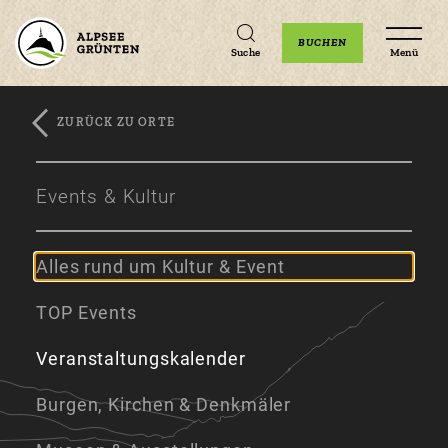
Unterkünfte
Erlebnisse
Veranstaltungen
BUCHEN
Suche
Menü
ZURÜCK ZU ORTE
Zum
Zur
Zum
Hauptinhalt
Navigation
Footer
Events & Kultur
springen
springen
springen
Alles rund um Kultur & Event
TOP Events
Veranstaltungskalender
Burgen, Kirchen & Denkmäler