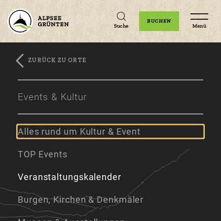
Unterkünfte
Erlebnisse
Veranstaltungen
BUCHEN
Suche
Menü
ZURÜCK ZU ORTE
Zum
Zur
Zum
Hauptinhalt
Navigation
Footer
Events & Kultur
springen
springen
springen
Alles rund um Kultur & Event
TOP Events
Veranstaltungskalender
Burgen, Kirchen & Denkmäler