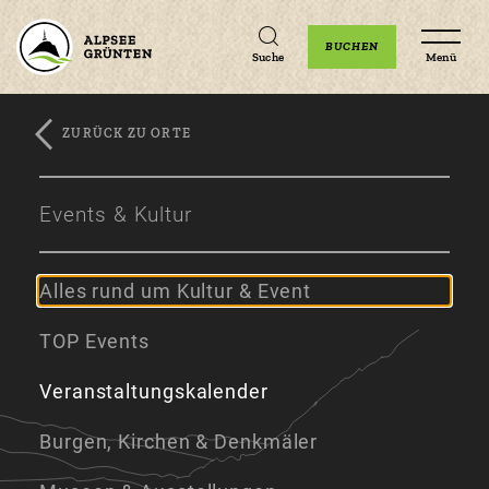
Unterkünfte
Erlebnisse
Veranstaltungen
BUCHEN
Suche
Menü
ZURÜCK ZU ORTE
Zum
Zur
Zum
Hauptinhalt
Navigation
Footer
Events & Kultur
springen
springen
springen
Alles rund um Kultur & Event
TOP Events
Veranstaltungskalender
Burgen, Kirchen & Denkmäler