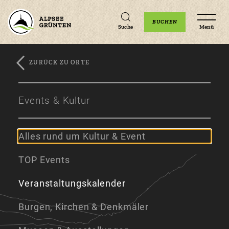
Unterkünfte
Erlebnisse
Veranstaltungen
BUCHEN
Suche
Menü
ZURÜCK ZU ORTE
Zum
Zur
Zum
Hauptinhalt
Navigation
Footer
Events & Kultur
springen
springen
springen
Alles rund um Kultur & Event
TOP Events
Veranstaltungskalender
Burgen, Kirchen & Denkmäler