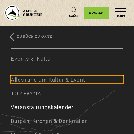
Unterkünfte
Erlebnisse
Veranstaltungen
BUCHEN
Suche
Menü
ZURÜCK ZU ORTE
Zum
Zur
Zum
Hauptinhalt
Navigation
Footer
Events & Kultur
springen
springen
springen
Alles rund um Kultur & Event
TOP Events
Veranstaltungskalender
Burgen, Kirchen & Denkmäler