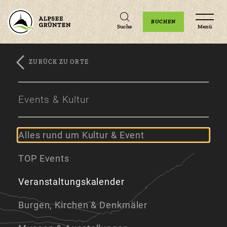
Unterkünfte
Erlebnisse
Veranstaltungen
BUCHEN
Suche
Menü
ZURÜCK ZU ORTE
Zum
Zur
Zum
Hauptinhalt
Navigation
Footer
Events & Kultur
springen
springen
springen
Alles rund um Kultur & Event
TOP Events
Veranstaltungskalender
Burgen, Kirchen & Denkmäler