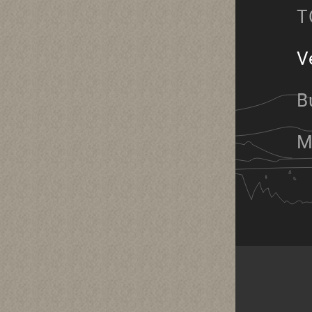
T
V
B
M