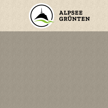
ZURÜCK ZUM HAUPTMENÜ
BERGE
ORTE
WASSER
n
KINDER
en