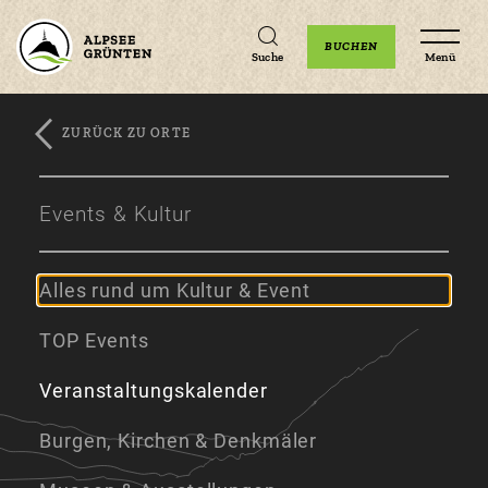
Unterkünfte
Erlebnisse
Veranstaltungen
BUCHEN
Suche
Menü
ZURÜCK ZU ORTE
Zum
Zur
Zum
Hauptinhalt
Navigation
Footer
Events & Kultur
springen
springen
springen
Alles rund um Kultur & Event
TOP Events
Veranstaltungskalender
Burgen, Kirchen & Denkmäler