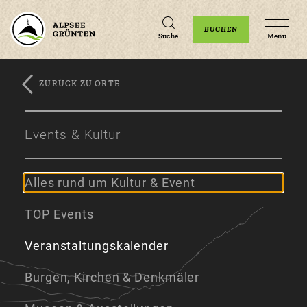
Unterkünfte
Erlebnisse
Veranstaltungen
BUCHEN
Suche
Menü
ZURÜCK ZU ORTE
Zum
Zur
Zum
Hauptinhalt
Navigation
Footer
Events & Kultur
springen
springen
springen
Alles rund um Kultur & Event
TOP Events
Veranstaltungskalender
Burgen, Kirchen & Denkmäler